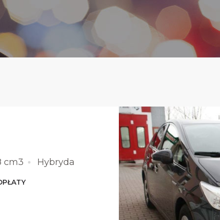
8 cm3
Hybryda
OPŁATY