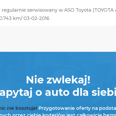
d regularnie serwisowany w ASO Toyota (TOYOTA
90.743 km/ 03-02-2016
Nie zwlekaj!
apytaj o auto dla sieb
nic nie kosztuje!
Przygotowanie oferty na podst
ych przez ciebie kryteriów jest całkowicie bezp