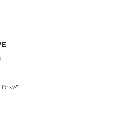
WE
!
 Drive”