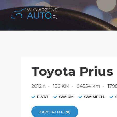
Toyota Prius
2012 r.
136 KM
94554 km
179
F-VAT
GW. KM
GW. MECH.
ZAPYTAJ O CENĘ