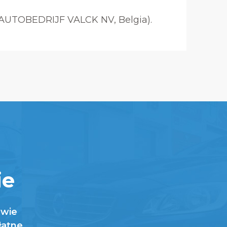
 AUTOBEDRIJF VALCK NV, Belgia).
ie
awie
łatne.