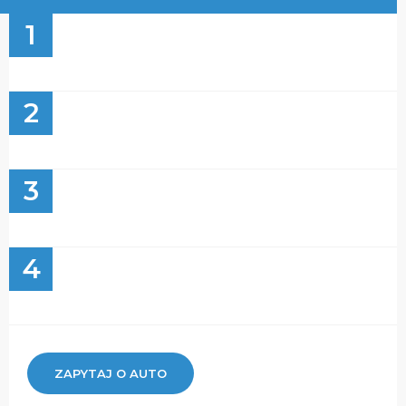
1
2
3
4
ZAPYTAJ O AUTO