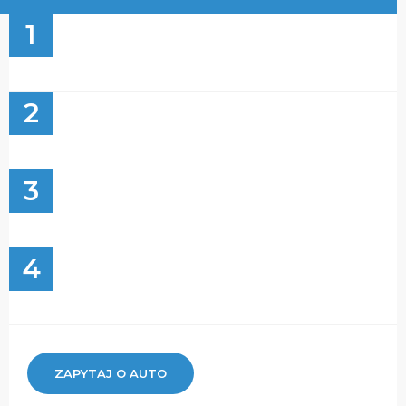
1
2
3
4
ZAPYTAJ O AUTO