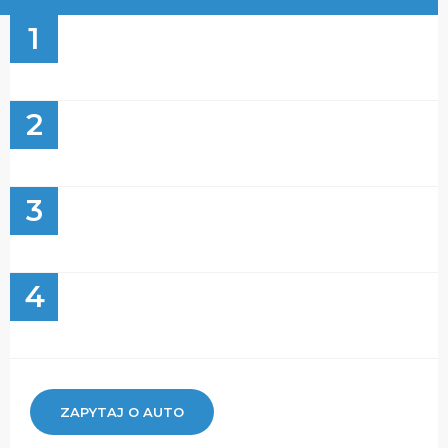
1
2
3
4
ZAPYTAJ O AUTO