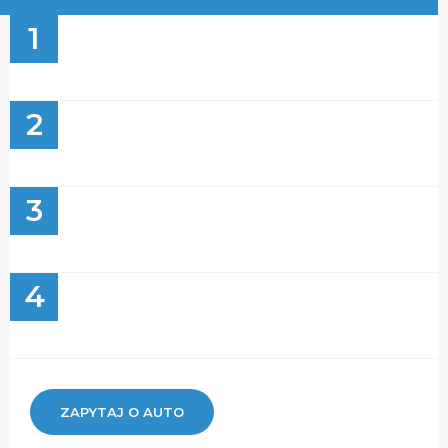
1
2
3
4
ZAPYTAJ O AUTO