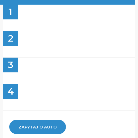
1
2
3
4
ZAPYTAJ O AUTO