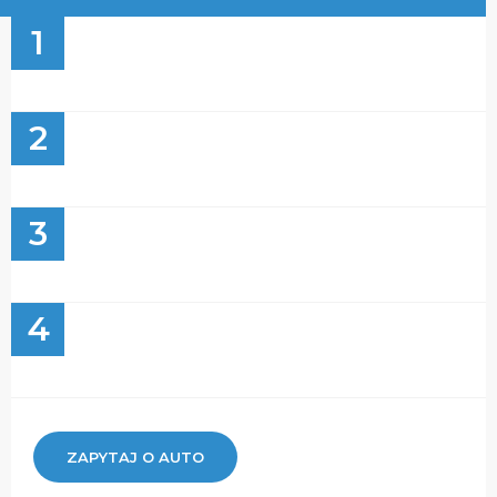
1
2
3
4
ZAPYTAJ O AUTO