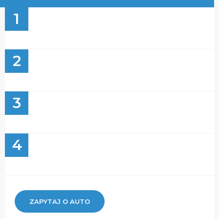
1
2
3
4
ZAPYTAJ O AUTO