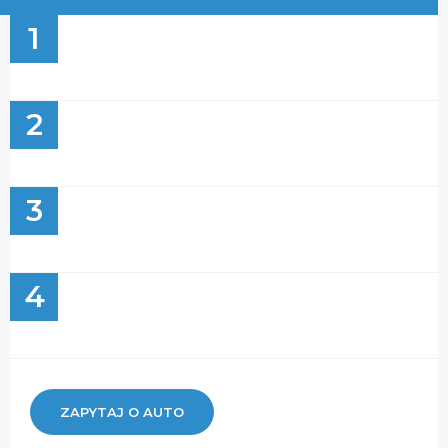
1
2
3
4
ZAPYTAJ O AUTO