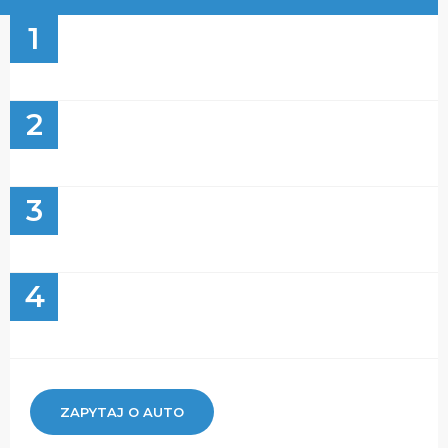
1
2
3
4
ZAPYTAJ O AUTO