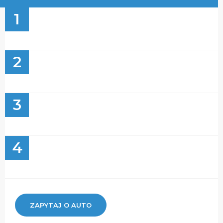
1
2
3
4
ZAPYTAJ O AUTO