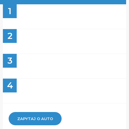
1
2
3
4
ZAPYTAJ O AUTO