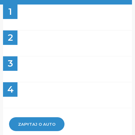
1
2
3
4
ZAPYTAJ O AUTO