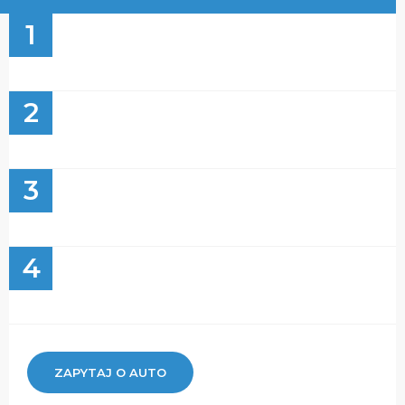
1
2
3
4
ZAPYTAJ O AUTO