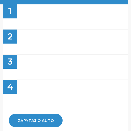
1
2
3
4
ZAPYTAJ O AUTO