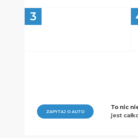
3
To nic ni
ZAPYTAJ O AUTO
jest całk