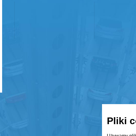
Pliki 
Używamy plik