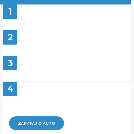
1
2
3
4
ZAPYTAJ O AUTO