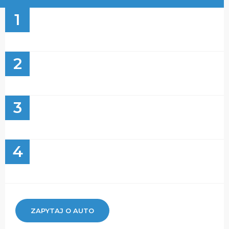
1
2
3
4
ZAPYTAJ O AUTO