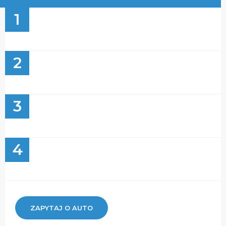
1
2
3
4
ZAPYTAJ O AUTO