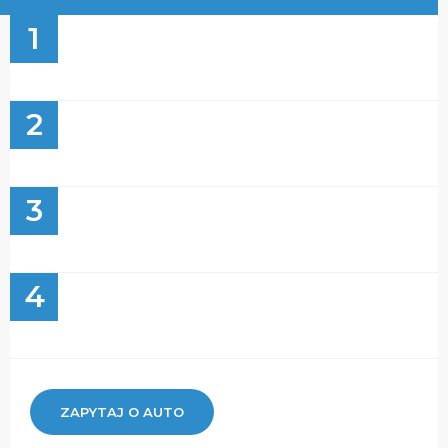
1
2
3
4
ZAPYTAJ O AUTO