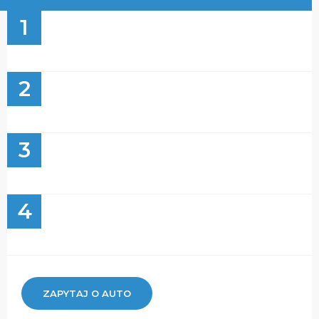
1
2
3
4
ZAPYTAJ O AUTO