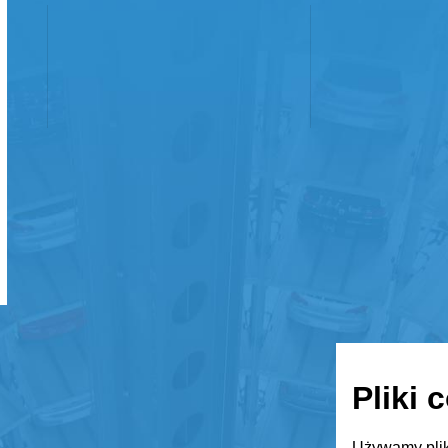
Pliki 
Używamy plik