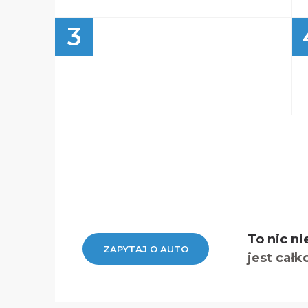
3
To nic ni
ZAPYTAJ O AUTO
jest całk