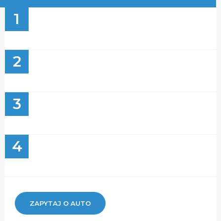
1
2
3
4
ZAPYTAJ O AUTO