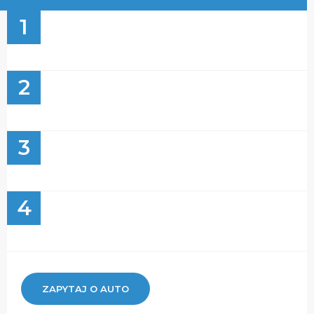
1
2
3
4
ZAPYTAJ O AUTO