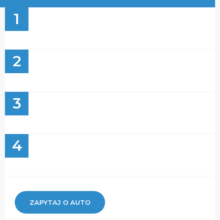
1
2
3
4
ZAPYTAJ O AUTO