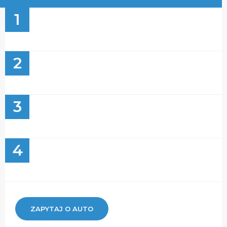
1
2
3
4
ZAPYTAJ O AUTO