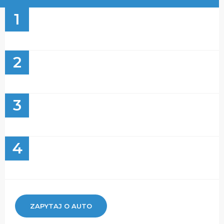
1
2
3
4
ZAPYTAJ O AUTO