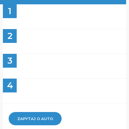
1
2
3
4
ZAPYTAJ O AUTO