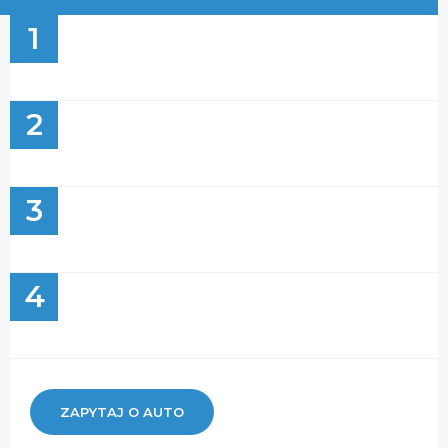
1
2
3
4
ZAPYTAJ O AUTO