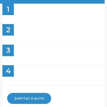
1
2
3
4
ZAPYTAJ O AUTO