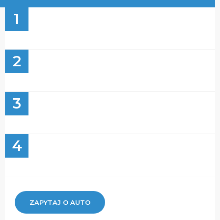
1
2
3
4
ZAPYTAJ O AUTO