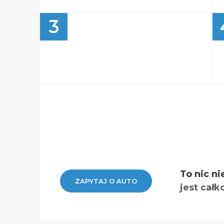
3
To nic ni
ZAPYTAJ O AUTO
jest całk