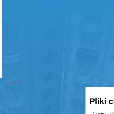
Pliki 
Używamy plik