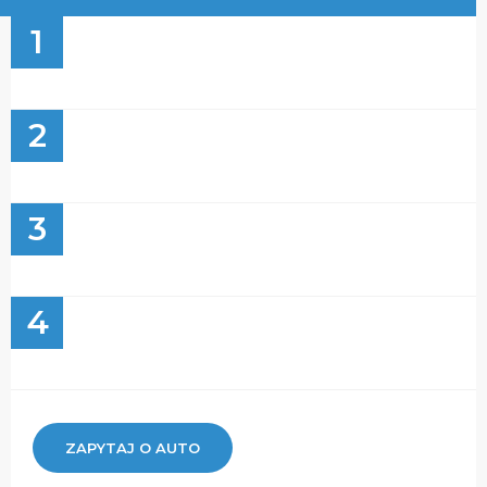
1
2
3
4
ZAPYTAJ O AUTO