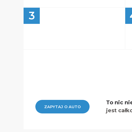
3
To nic ni
ZAPYTAJ O AUTO
jest całk