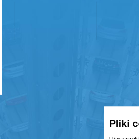
Pliki 
Używamy plik