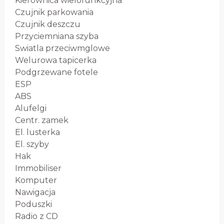
Kierownica wielofunkcyjna
Czujnik parkowania
Czujnik deszczu
Przyciemniana szyba
Swiatla przeciwmglowe
Welurowa tapicerka
Podgrzewane fotele
ESP
ABS
Alufelgi
Centr. zamek
El. lusterka
El. szyby
Hak
Immobiliser
Komputer
Nawigacja
Poduszki
Radio z CD