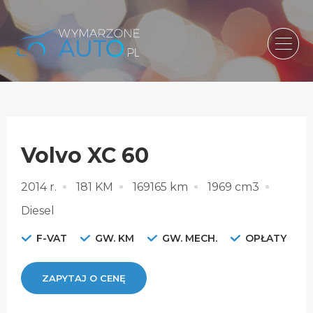
Volvo XC 60
2014 r.
181 KM
169165 km
1969 cm3
Diesel
F-VAT
GW. KM
GW. MECH.
OPŁATY
ZAPYTAJ O CENĘ