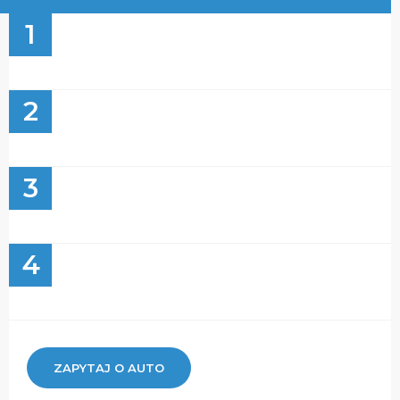
1
2
3
4
ZAPYTAJ O AUTO