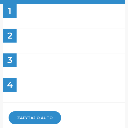
1
2
3
4
ZAPYTAJ O AUTO