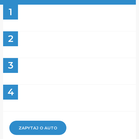
1
2
3
4
ZAPYTAJ O AUTO