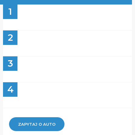
1
2
3
4
ZAPYTAJ O AUTO