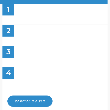
1
2
3
4
ZAPYTAJ O AUTO