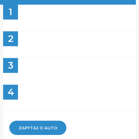
1
2
3
4
ZAPYTAJ O AUTO