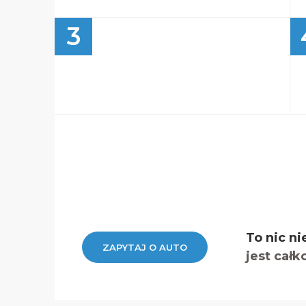
3
To nic ni
ZAPYTAJ O AUTO
jest całk