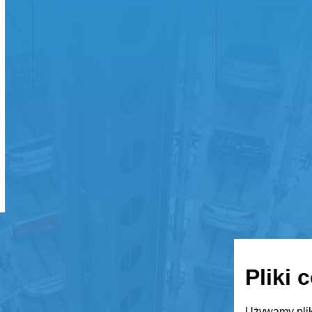
Pliki 
Używamy plik