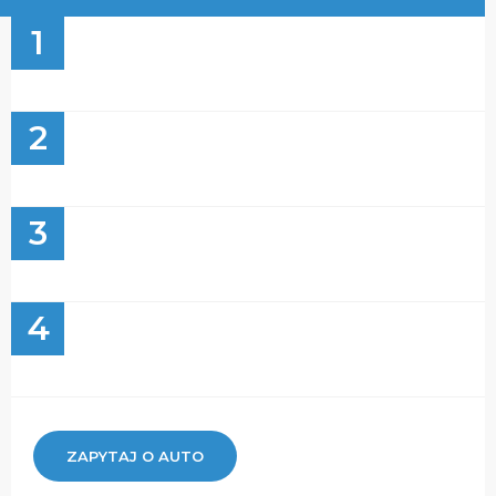
1
2
3
4
ZAPYTAJ O AUTO