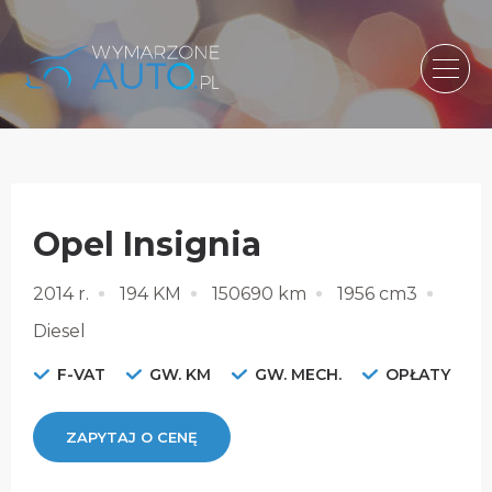
Opel Insignia
2014 r.
194 KM
150690 km
1956 cm3
Diesel
F-VAT
GW. KM
GW. MECH.
OPŁATY
ZAPYTAJ O CENĘ