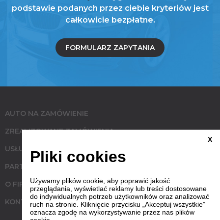
podstawie podanych przez ciebie kryteriów jest
całkowicie bezpłatne.
FORMULARZ ZAPYTANIA
AUTO NA ZAMÓWIENIE
ZREALIZOWANE ZAMÓWIENIA
X
USŁUGI
Pliki cookies
PARTNERZY
Używamy plików cookie, aby poprawić jakość
O FIRMIE
przeglądania, wyświetlać reklamy lub treści dostosowane
do indywidualnych potrzeb użytkowników oraz analizować
KONTAKT
ruch na stronie. Kliknięcie przycisku „Akceptuj wszystkie”
oznacza zgodę na wykorzystywanie przez nas plików
cookie.