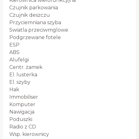
Kierownica wielofunkcyjna
Czujnik parkowania
Czujnik deszczu
Przyciemniana szyba
Swiatla przeciwmglowe
Podgrzewane fotele
ESP
ABS
Alufelgi
Centr. zamek
El. lusterka
El. szyby
Hak
Immobiliser
Komputer
Nawigacja
Poduszki
Radio z CD
Wsp. kierownicy