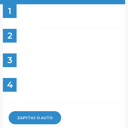
1
2
3
4
ZAPYTAJ O AUTO