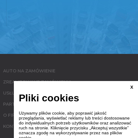
AUTO NA ZAMÓWIENIE
ZREALIZOWANE ZAMÓWIENIA
X
USŁUGI
Pliki cookies
PARTNERZY
Używamy plików cookie, aby poprawić jakość
O FIRMIE
przeglądania, wyświetlać reklamy lub treści dostosowane
do indywidualnych potrzeb użytkowników oraz analizować
KONTAKT
ruch na stronie. Kliknięcie przycisku „Akceptuj wszystkie”
oznacza zgodę na wykorzystywanie przez nas plików
cookie.