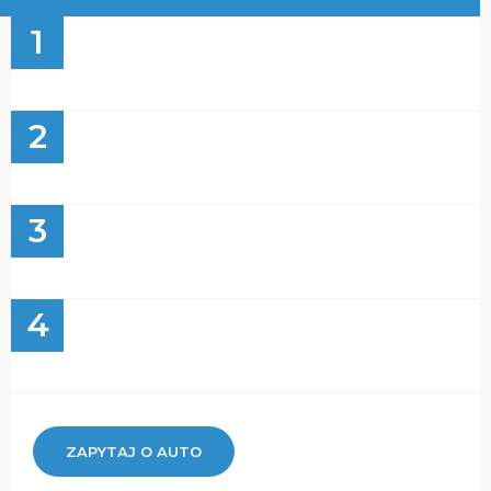
1
2
3
4
ZAPYTAJ O AUTO